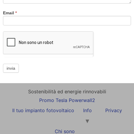
Email
*
invia
Sostenibilità ed energie rinnovabili
Promo Tesla Powerwall2
Il tuo impianto fotovoltaico
Info
Privacy
Chi sono