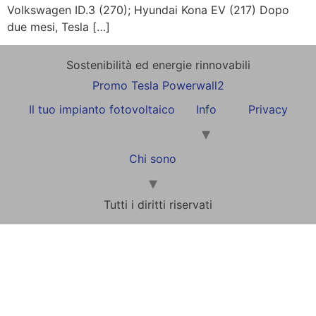
Volkswagen ID.3 (270); Hyundai Kona EV (217) Dopo
due mesi, Tesla […]
Sostenibilità ed energie rinnovabili
Promo Tesla Powerwall2
Il tuo impianto fotovoltaico
Info
Privacy
Chi sono
Tutti i diritti riservati