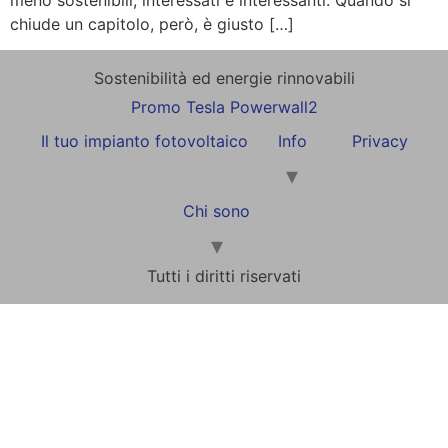
meno sostenibili, interessati e interessanti. Quando si
chiude un capitolo, però, è giusto […]
Sostenibilità ed energie rinnovabili
Promo Tesla Powerwall2
Il tuo impianto fotovoltaico
Info
Privacy
Chi sono
Tutti i diritti riservati